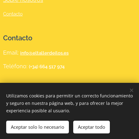
Contacto
Contacto
Email:
info@eltallerdeilos.es
Teléfono:
(+34) 664 517 974
❤
Diseñada en FUNDACIÓN MAGDALENA MORICHE con amor
Utilizamos cookies para permitir un correcto funcionamiento
y seguro en nuestra página web, y para ofrecer la mejor
Cookies
experiencia posible al usuario.
Añadir a la cesta
Aceptar solo lo necesario
Aceptar todo