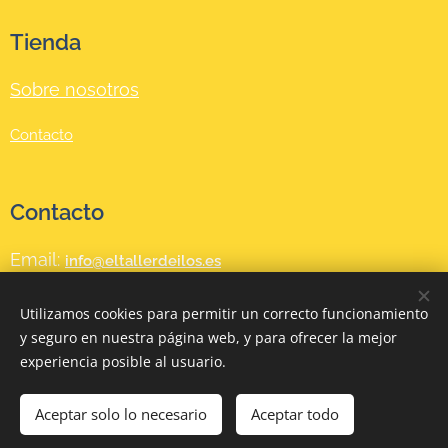
os
Tienda
usuario
s se
Sobre nosotros
encarg
an de
Contacto
cuidar
cada
Contacto
detalle
con
Email:
info@eltallerdeilos.es
esmer
o y
Teléfono:
(+34) 664 517 974
Utilizamos cookies para permitir un correcto funcionamiento
dedica
y seguro en nuestra página web, y para ofrecer la mejor
ción.
experiencia posible al usuario.
Ideal
❤
Diseñada en FUNDACIÓN MAGDALENA MORICHE con amor
para
Aceptar solo lo necesario
Aceptar todo
Cookies
mante