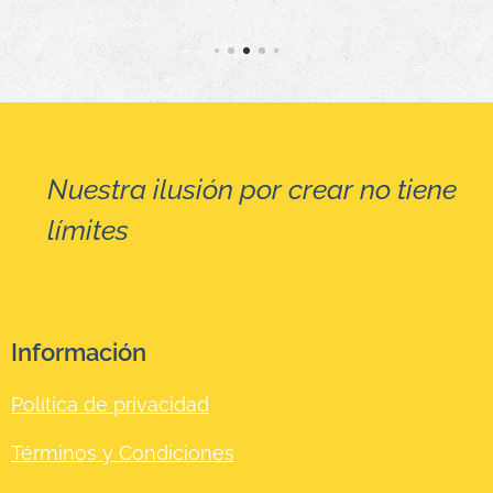
do por
los
expert
os del
centro
ocupac
Nuestra ilusión por crear no tiene
ional!
☺
límites
Desde
ajustes
de talla
hasta
Información
peque
ñas
Política de privacidad
reparac
iones,
Términos y Condiciones
nuestr