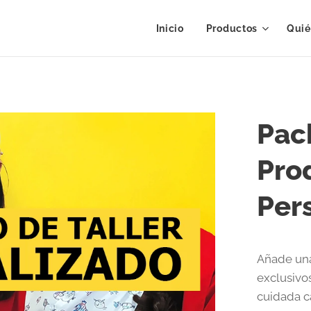
Inicio
Productos
Quié
Pac
Pro
Per
Añade una
exclusivo
cuidada ca