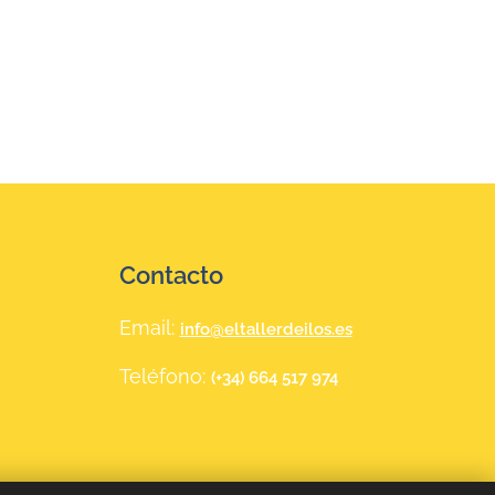
Contacto
Email:
info@eltallerdeilos.es
Teléfono:
(+34) 664 517 974