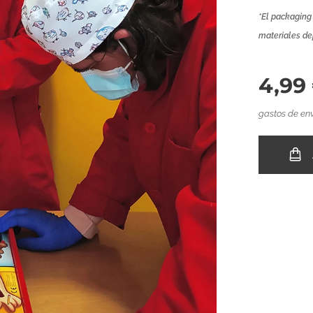
*El packaging
materiales de
4,99
gastos de env