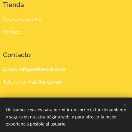
Tienda
Sobre nosotros
Contacto
Contacto
Email:
info@eltallerdeilos.es
Teléfono:
(+34) 664 517 974
❤
Diseñada en FUNDACIÓN MAGDALENA MORICHE con amor
Utilizamos cookies para permitir un correcto funcionamiento
y seguro en nuestra página web, y para ofrecer la mejor
Cookies
experiencia posible al usuario.